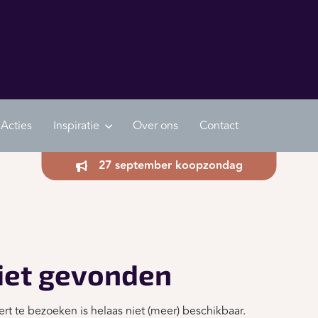
Acties
Inspiratie
Over ons
Contact
27 september koopzondag
iet gevonden
rt te bezoeken is helaas niet (meer) beschikbaar.