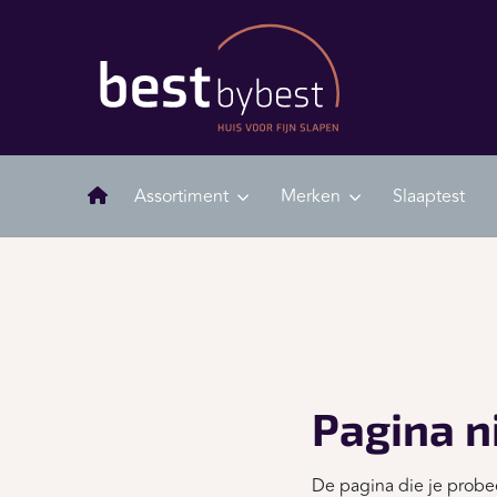
Assortiment
Merken
Slaaptest
Pagina n
De pagina die je probee