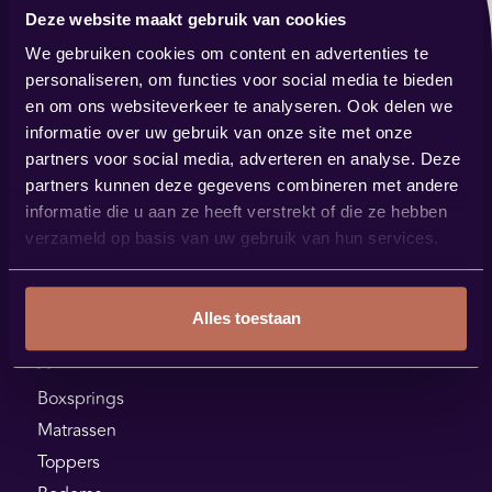
Deze website maakt gebruik van cookies
Contact
We gebruiken cookies om content en advertenties te
verkoop@bestbybest.nl
personaliseren, om functies voor social media te bieden
0485 57 14 88
en om ons websiteverkeer te analyseren. Ook delen we
informatie over uw gebruik van onze site met onze
Showroom
partners voor social media, adverteren en analyse. Deze
Steenstraat 144
partners kunnen deze gegevens combineren met andere
5831 JK Boxmeer
informatie die u aan ze heeft verstrekt of die ze hebben
verzameld op basis van uw gebruik van hun services.
Plan je route
Alles toestaan
Assortiment
Boxsprings
Matrassen
Toppers