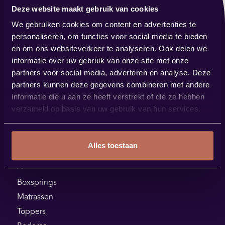
Deze website maakt gebruik van cookies
Contact
We gebruiken cookies om content en advertenties te
verkoop@bestbybest.nl
personaliseren, om functies voor social media te bieden
0485 57 14 88
en om ons websiteverkeer te analyseren. Ook delen we
informatie over uw gebruik van onze site met onze
Showroom
partners voor social media, adverteren en analyse. Deze
Steenstraat 144
partners kunnen deze gegevens combineren met andere
5831 JK Boxmeer
informatie die u aan ze heeft verstrekt of die ze hebben
verzameld op basis van uw gebruik van hun services.
Plan je route
Alles toestaan
Assortiment
Boxsprings
Matrassen
Toppers