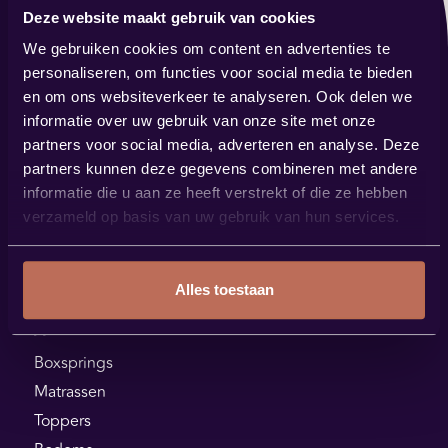
Deze website maakt gebruik van cookies
Contact
We gebruiken cookies om content en advertenties te
verkoop@bestbybest.nl
personaliseren, om functies voor social media te bieden
0485 57 14 88
en om ons websiteverkeer te analyseren. Ook delen we
informatie over uw gebruik van onze site met onze
Showroom
partners voor social media, adverteren en analyse. Deze
Steenstraat 144
partners kunnen deze gegevens combineren met andere
5831 JK Boxmeer
informatie die u aan ze heeft verstrekt of die ze hebben
verzameld op basis van uw gebruik van hun services.
Plan je route
Alles toestaan
Assortiment
Boxsprings
Matrassen
Toppers