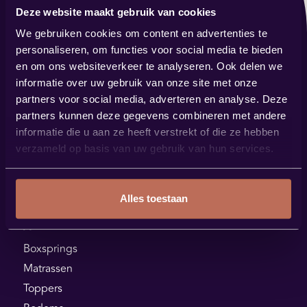
Deze website maakt gebruik van cookies
Contact
We gebruiken cookies om content en advertenties te
verkoop@bestbybest.nl
personaliseren, om functies voor social media te bieden
0485 57 14 88
en om ons websiteverkeer te analyseren. Ook delen we
informatie over uw gebruik van onze site met onze
Showroom
partners voor social media, adverteren en analyse. Deze
Steenstraat 144
partners kunnen deze gegevens combineren met andere
5831 JK Boxmeer
informatie die u aan ze heeft verstrekt of die ze hebben
verzameld op basis van uw gebruik van hun services.
Plan je route
Alles toestaan
Assortiment
Boxsprings
Matrassen
Toppers