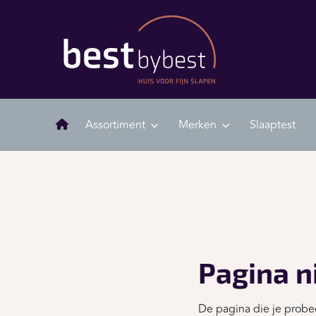
Assortiment
Merken
Slaaptest
Pagina n
De pagina die je probee