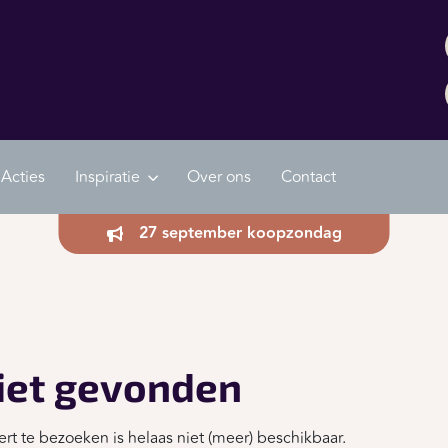
Acties
Inspiratie
Over ons
Contact
27 september koopzondag
iet gevonden
rt te bezoeken is helaas niet (meer) beschikbaar.