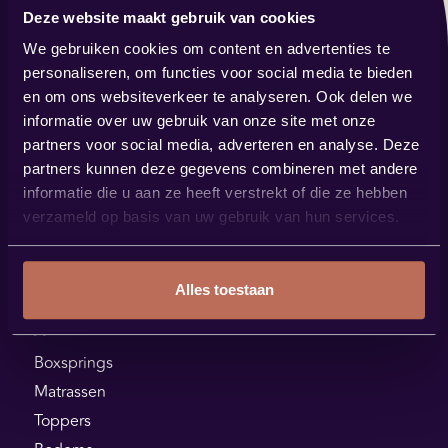
Deze website maakt gebruik van cookies
Contact
We gebruiken cookies om content en advertenties te
verkoop@bestbybest.nl
personaliseren, om functies voor social media te bieden
0485 57 14 88
en om ons websiteverkeer te analyseren. Ook delen we
informatie over uw gebruik van onze site met onze
Showroom
partners voor social media, adverteren en analyse. Deze
Steenstraat 144
partners kunnen deze gegevens combineren met andere
5831 JK Boxmeer
informatie die u aan ze heeft verstrekt of die ze hebben
verzameld op basis van uw gebruik van hun services.
Plan je route
Alles toestaan
Assortiment
Boxsprings
Matrassen
Toppers