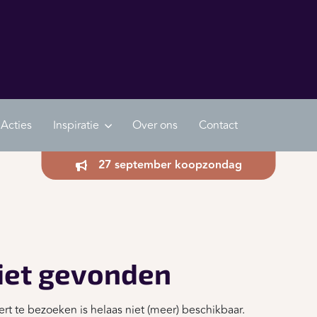
Acties
Inspiratie
Over ons
Contact
27 september koopzondag
iet gevonden
rt te bezoeken is helaas niet (meer) beschikbaar.