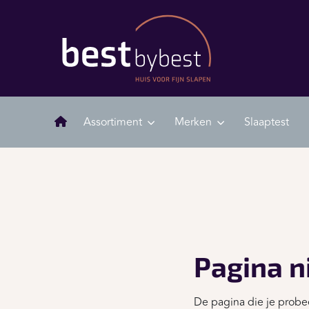
Assortiment
Merken
Slaaptest
Pagina n
De pagina die je probee