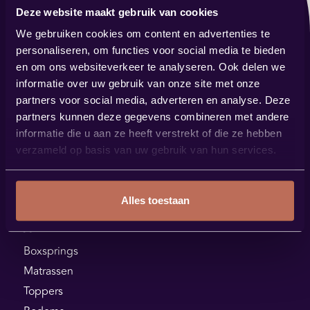
Deze website maakt gebruik van cookies
Contact
We gebruiken cookies om content en advertenties te
verkoop@bestbybest.nl
personaliseren, om functies voor social media te bieden
0485 57 14 88
en om ons websiteverkeer te analyseren. Ook delen we
informatie over uw gebruik van onze site met onze
Showroom
partners voor social media, adverteren en analyse. Deze
Steenstraat 144
partners kunnen deze gegevens combineren met andere
5831 JK Boxmeer
informatie die u aan ze heeft verstrekt of die ze hebben
verzameld op basis van uw gebruik van hun services.
Plan je route
Alles toestaan
Assortiment
Boxsprings
Matrassen
Toppers