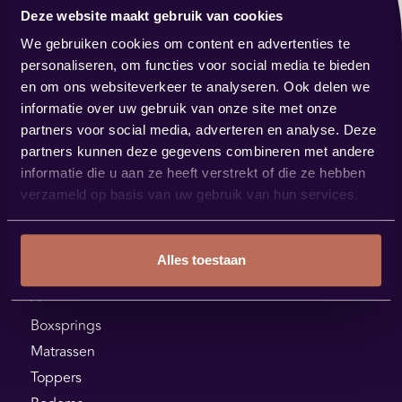
Deze website maakt gebruik van cookies
Contact
We gebruiken cookies om content en advertenties te
verkoop@bestbybest.nl
personaliseren, om functies voor social media te bieden
0485 57 14 88
en om ons websiteverkeer te analyseren. Ook delen we
informatie over uw gebruik van onze site met onze
Showroom
partners voor social media, adverteren en analyse. Deze
Steenstraat 144
partners kunnen deze gegevens combineren met andere
5831 JK Boxmeer
informatie die u aan ze heeft verstrekt of die ze hebben
verzameld op basis van uw gebruik van hun services.
Plan je route
Alles toestaan
Assortiment
Boxsprings
Matrassen
Toppers