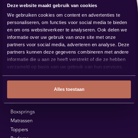
Deze website maakt gebruik van cookies
Contact
We gebruiken cookies om content en advertenties te
verkoop@bestbybest.nl
personaliseren, om functies voor social media te bieden
0485 57 14 88
en om ons websiteverkeer te analyseren. Ook delen we
informatie over uw gebruik van onze site met onze
Showroom
partners voor social media, adverteren en analyse. Deze
Steenstraat 144
partners kunnen deze gegevens combineren met andere
5831 JK Boxmeer
informatie die u aan ze heeft verstrekt of die ze hebben
verzameld op basis van uw gebruik van hun services.
Plan je route
Alles toestaan
Assortiment
Boxsprings
Matrassen
Toppers