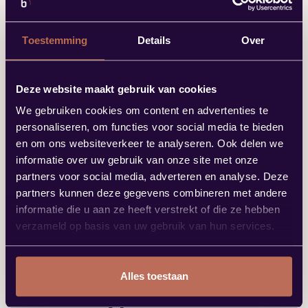
worden gekeerd of verplaatst. Voor wie het bed
regelmatig wil omdraaien of schoonmaken, is dat iets
om rekening mee te houden. Een ander
Toestemming
Details
Over
aandachtspunt is de gevoeligheid voor zonlicht.
Latex kan uitdrogen of verkleuren bij langdurige
blootstelling aan fel daglicht, dus het is belangrijk
Deze website maakt gebruik van cookies
om het matras niet direct voor een raam of onder een
We gebruiken cookies om content en advertenties te
dakraam te plaatsen.
personaliseren, om functies voor social media te bieden
en om ons websiteverkeer te analyseren. Ook delen we
Tevens kan een nieuw latexmatras in het begin een
informatie over uw gebruik van onze site met onze
lichte geur afgeven. Die verdwijnt meestal vanzelf
partners voor social media, adverteren en analyse. Deze
binnen een paar uur tot dagen, maar niet iedereen
partners kunnen deze gegevens combineren met andere
vindt die geur prettig. Het is dus goed om daar
informatie die u aan ze heeft verstrekt of die ze hebben
vooraf van op de hoogte te zijn, zodat het geen
verzameld op basis van uw gebruik van hun services.
verrassing is bij de levering.
Latex versus andere
Alles toestaan
matrastypes